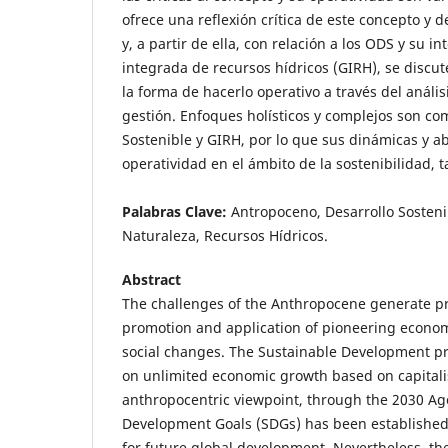
ofrece una reflexión crítica de este concepto y d
y, a partir de ella, con relación a los ODS y su i
integrada de recursos hídricos (GIRH), se discu
la forma de hacerlo operativo a través del análi
gestión. Enfoques holísticos y complejos son co
Sostenible y GIRH, por lo que sus dinámicas y ab
operatividad en el ámbito de la sostenibilidad, 
Palabras Clave:
Antropoceno, Desarrollo Sostenib
Naturaleza, Recursos Hídricos.
Abstract
The challenges of the Anthropocene generate pr
promotion and application of pioneering economic
social changes. The Sustainable Development pr
on unlimited economic growth based on capitalist
anthropocentric viewpoint, through the 2030 Ag
Development Goals (SDGs) has been established 
for future global development. Nevertheless, the