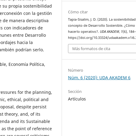
e su propia sostenibilidad
Cómo citar
nterconexión con la gestión
Tapia-Sisalim, J. D. (2020). La sostenibilidad
te de manera descriptiva
concepto de Desarrollo Sostenible. ¿Cómo
sis con indicadores de
hacerlo operativo?.
UDA AKADEM
,
1
(6), 184
munes entre Desarrollo
https://doi.org/10.33324/udaakadem.v1i6.
ordajes hacia la
Más formatos de cita
también podrían serlo.
le, Economía Política,
Número
Núm. 6 (2020): UDA AKADEM 6
Sección
essures for the planning,
Artículos
, ethical, political and
oposal, despite persist
 theory, and, of its
enda and its Sustainable
as the point of reference
re are several criticisms