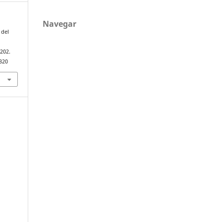
Navegar
 del
–202.
320