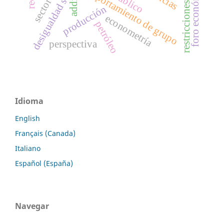
restricciones internas
desigualdad social
comportamiento de grupo
addie
producción
econometría
petróleo
perspectiva
Idioma
English
Français (Canada)
Italiano
Español (España)
Navegar