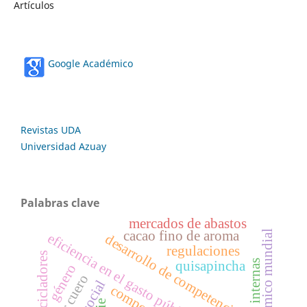
Artículos
Google Académico
Revistas UDA
Universidad Azuay
Palabras clave
mercados de abastos
cacao fino de aroma
foro económico mundial
eficiencia en el gasto público
desarrollo de competencias
regulaciones
recicladores
quisapincha
género
sector cuero