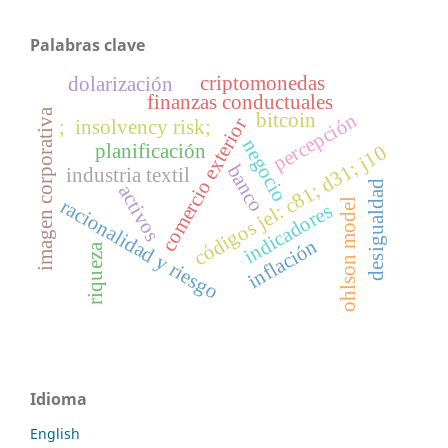
Palabras clave
criptomonedas
dolarización
finanzas conductuales
imagen corporativa
percepción
bitcoin
comercio exterior
; insolvency risk;
negocio
planificación
códigos jel: c81; d31; j10
banco
industria textil
desigualdad
activos
racionalidad y riesgo
ohlson model
indicadores
inflación
riqueza
Idioma
English