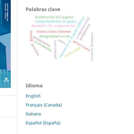
Palabras clave
distribución del ingreso
eficiencia en el gasto público
competitividad
comportamiento de grupo
perspectiva
desarrollo de competencias
restricciones internas
género
recursos humanos
desigualdad social
quisapincha
addie
sector cuero
econometría
producción
petróleo
publicidad
Idioma
English
Français (Canada)
Italiano
Español (España)