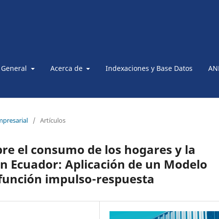
 General
Acerca de
Indexaciones y Base Datos
AN
presarial
/
Artículos
re el consumo de los hogares y la
en Ecuador: Aplicación de un Modelo
 función impulso-respuesta