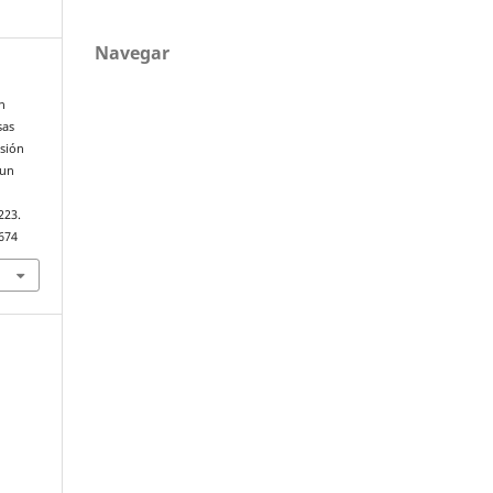
Navegar
on
sas
rsión
 un
n
223.
674