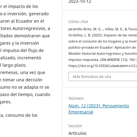
2023-10-12
r el impacto de los
 e inversión, generado
aron al Ecuador en el
Cómo citar
ores Autorregresivos, a
Jaramillo Brito, M. G. ., Vélez, M. E., & Ton
sultados demostraron que
Ordóñez, L. B. (2023). Impacto de las reme
sobre el consumo de los hogares y la inve
ares y la inversión
público-privada en Ecuador: Aplicación de
l impulso del flujo de
Modelo Vectorial Autorregresivo y funció
nalizado, incrementó
impulso-respuesta.
UDA AKADEM
, (12), 192–
 largo plazo.
https://doi.org/10.33324/udaakadem.vi12.
 remesas, una vez que
Más formatos de cita
en tomar una decisión
nsumo no se adapta ni se
l paso del tiempo, cuando
Número
gares.
Núm. 12 (2023): Pensamiento
Empresarial
a, consumo de los
Sección
Artículos