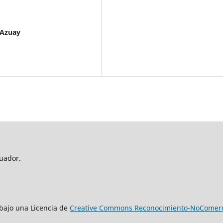
 Azuay
uador.
n bajo una Licencia de
Creative Commons Reconocimiento-NoComercia