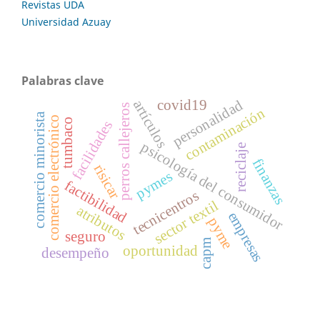
Revistas UDA
Universidad Azuay
Palabras clave
personalidad
covid19
artículos
perros callejeros
contaminación
comercio minorista
comercio electrónico
tumbaco
facilidades
psicología del consumidor
reciclaje
finanzas
risicar
pymes
factibilidad
tecnicentros
sector textil
atributos
empresas
pyme
seguro
capm
oportunidad
desempeño